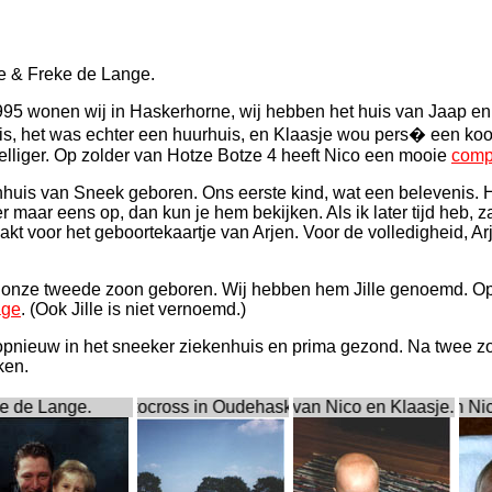
le & Freke de Lange.
995 wonen wij in Haskerhorne, wij hebben het huis van Jaap e
s, het was echter een huurhuis, en Klaasje wou pers� een koop
zelliger. Op zolder van Hotze Botze 4 heeft Nico een mooie
comp
huis van Sneek geboren. Ons eerste kind, wat een belevenis. Hier
 er maar eens op, dan kun je hem bekijken. Als ik later tijd heb, za
akt voor het geboortekaartje van Arjen. Voor de volledigheid, 
 onze tweede zoon geboren. Wij hebben hem Jille genoemd. Op d
age
. (Ook Jille is niet vernoemd.)
 opnieuw in het sneeker ziekenhuis en prima gezond. Na twee zo
ken.
 de Lange.
aan aan de autocross in Oudehaske, en is van plan dit weer te
Arjen de Lange. Eerst geborene van Nico en Klaasje. Kleine 
Jille de Lange. Tweede zoon van Nico 