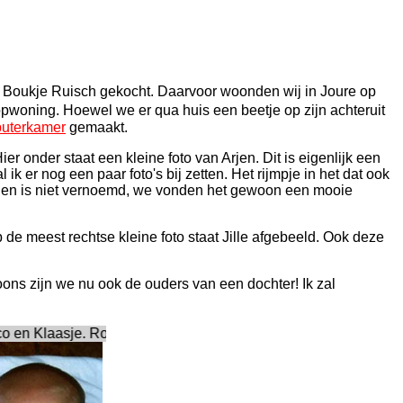
n Boukje Ruisch gekocht. Daarvoor woonden wij in Joure op
woning. Hoewel we er qua huis een beetje op zijn achteruit
uterkamer
gemaakt.
 onder staat een kleine foto van Arjen. Dit is eigenlijk een
l ik er nog een paar foto's bij zetten. Het rijmpje in het dat ook
Arjen is niet vernoemd, we vonden het gewoon een mooie
e meest rechtse kleine foto staat Jille afgebeeld. Ook deze
ons zijn we nu ook de ouders van een dochter! Ik zal
 gaan doen.
boef, dikke kop, geen haar.
en Klaasje. Rond koppie met een beetje haar.