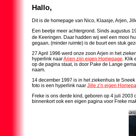
Hallo,
Dit is de homepage van Nico, Klaasje, Arjen, Jil
Een beetje meer achtergrond. Sinds augustus 1
de Keeringen. Daar hadden wij wel een mooi hui
gegaan, (minder ruimte) is de buurt een stuk ge
27 April 1996 werd onze zoon Arjen in het zieken
hyperlink naar
Arjen zijn eigen Homepage
. Klik
op de pagina staat, is door Pake de Lange gema
naam.
14 december 1997 is in het ziekenhuis te Sneek
foto is een hyperlink naar
Jille z'n eigen Homep
Freke is ons derde kind, geboren op 4 juli 2003
binnenkort ook een eigen pagina voor Freke ma
Een aantal foto's van Nico en Klaasje
Nico heeft meeged