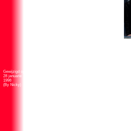
Gewijzigd op
28 januarie
1998
(By Nicky)